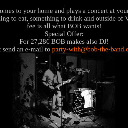
.
mes to your home and plays a concert at your
ng to eat, something to drink and outside of V
fee is all what BOB wants!
Special Offer:
For 27,28€ BOB makes also DJ!
t send an e-mail to
party-with@bob-the-band