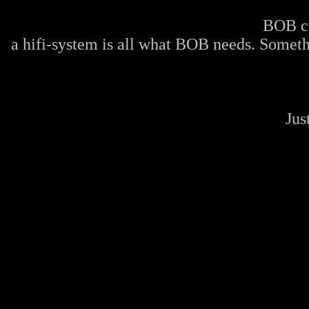
BOB co
a hifi-system is all what BOB needs. Somethi
Jus