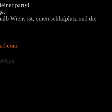
einer party!
ge.
alb Wiens ist, einen schlafplatz und die
and.com
wnload