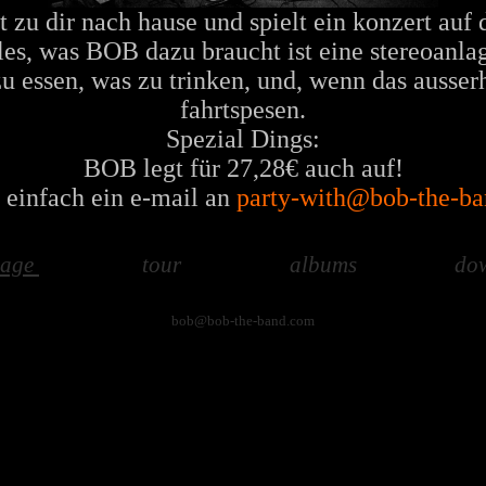
u dir nach hause und spielt ein konzert auf d
les, was BOB dazu braucht ist eine stereoanla
zu essen, was zu trinken, und, wenn das ausserh
fahrtspesen.
Spezial Dings:
BOB legt für 27,28€ auch auf!
 einfach ein e-mail an
party-with@bob-the-b
age
tour
album
s
do
bob@bob-the-band.com